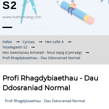
S2
www.mathemateg.com
Hafan
→
Cyrsiau
→
Hen Lefel A
→
Ystadegaeth S2
→
Hen Gwestiynau Arholiad - fesul topig (Cymraeg)
→
Profi Rhagdybiaethau - Dau Ddosraniad Normal
Profi Rhagdybiaethau - Dau
Ddosraniad Normal
Profi Rhagdybiaethau - Dau Ddosraniad Normal