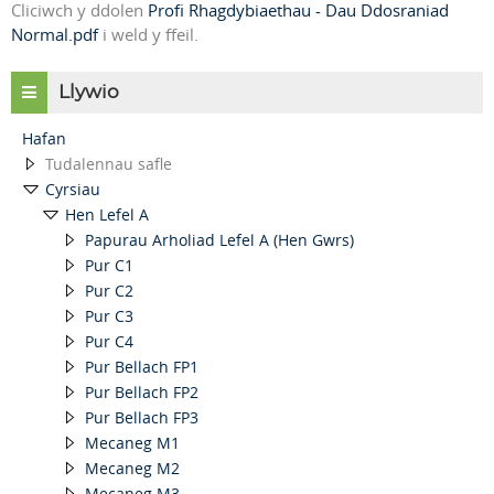
Cliciwch y ddolen
Profi Rhagdybiaethau - Dau Ddosraniad
Normal.pdf
i weld y ffeil.
Llywio
Hafan
Tudalennau safle
Cyrsiau
Hen Lefel A
Papurau Arholiad Lefel A (Hen Gwrs)
Pur C1
Pur C2
Pur C3
Pur C4
Pur Bellach FP1
Pur Bellach FP2
Pur Bellach FP3
Mecaneg M1
Mecaneg M2
Mecaneg M3